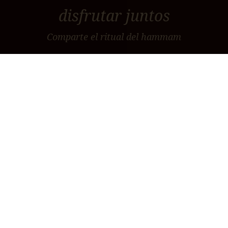
disfrutar juntos
Comparte el ritual del hammam
En Calma Hammam creemos que el bienestar
compartido se transforma en algo más profundo y
duradero. Por eso, si vienes acompañado, te
regalamos un pack emocional: un detalle especial
que incluye un pequeño ágape para saborear la
experiencia juntos. Sólo dinos si vienes en familia, en
pareja o con amigos. Disponible para grupos de
hasta 4 personas.
EXPERIENCIAS COMPARTIDAS