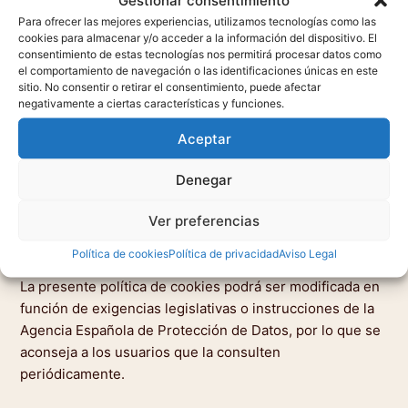
Gestionar consentimiento
Safari:
Configurar cookies en Safari
Para ofrecer las mejores experiencias, utilizamos tecnologías como las
Microsoft Edge:
Configurar cookies en Edge
cookies para almacenar y/o acceder a la información del dispositivo. El
consentimiento de estas tecnologías nos permitirá procesar datos como
el comportamiento de navegación o las identificaciones únicas en este
4. Consentimiento
sitio. No consentir o retirar el consentimiento, puede afectar
negativamente a ciertas características y funciones.
Al acceder por primera vez a este sitio web, se mostrará
un aviso donde se informa de la utilización de cookies. El
Aceptar
usuario podrá aceptar todas las cookies, configurarlas o
Denegar
rechazar su uso salvo aquellas estrictamente necesarias
para el funcionamiento de la página.
Ver preferencias
5. Actualizaciones
Política de cookies
Política de privacidad
Aviso Legal
La presente política de cookies podrá ser modificada en
función de exigencias legislativas o instrucciones de la
Agencia Española de Protección de Datos, por lo que se
aconseja a los usuarios que la consulten
periódicamente.