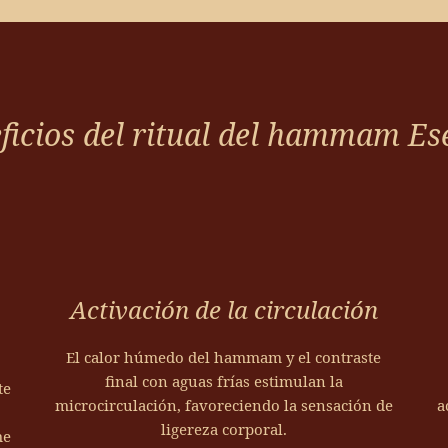
acción del vapor, favoreciendo la absorción 
beneficios del tratamiento. La bañera con sa
reequilibran el cuerpo tras el vapor.
La combinación del calor, el masaje suave y
tensiones.
Un pequeño ágape acompaña este momento
ficios del ritual del hammam Es
Un espacio de relajación donde el cuerpo in
del ritual en la sala de vapor.
Activación de la circulación
El calor húmedo del hammam y el contraste
final con aguas frías estimulan la
te
microcirculación, favoreciendo la sensación de
a
ligereza corporal.
me