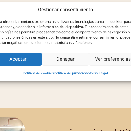
ammam tradicional en Zaragoza, una experiencia de b
Gestionar consentimiento
origen del cuidado corporal y la desconexión.
a ofrecer las mejores experiencias, utilizamos tecnologías como las cookies par
 se libera de tensiones y la piel se renueva mediante
acenar y/o acceder a la información del dispositivo. El consentimiento de estas
n, la técnica de la burbuja de espuma y el descanso fi
nologías nos permitirá procesar datos como el comportamiento de navegación o 
ntificaciones únicas en este sitio. No consentir o retirar el consentimiento, puede
completan un ritual íntimo y profundo.
ctar negativamente a ciertas características y funciones.
Duración 90min | 70€ por persona
Aceptar
Denegar
Ver preferencias
RESERVAR TU SESIÓN
COMPRAR ESENCIA
Política de cookies
Política de privacidad
Aviso Legal