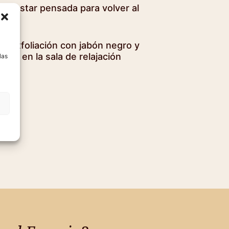
ienestar pensada para volver al
a
 la exfoliación con jabón negro y
nal en la sala de relajación
las