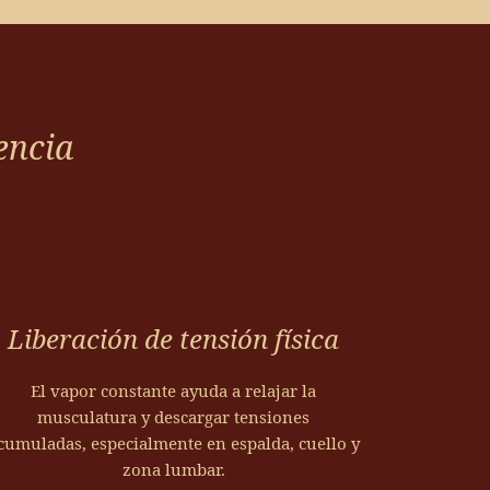
de la hidratación.
l y naranja, la ducha fría dirigible y la ducha de ozono
 la espuma con su textura ligera ayuda a aliviar
 de pausa.
encia
tegra el tratamiento, prolongando el bienestar más allá
Liberación de tensión física
El vapor constante ayuda a relajar la
musculatura y descargar tensiones
cumuladas, especialmente en espalda, cuello y
zona lumbar.