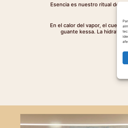
Esencia es nuestro ritual de h
Par
En el calor del vapor, el cuerpo
alm
guante kessa. La hidratació
tec
ide
afe