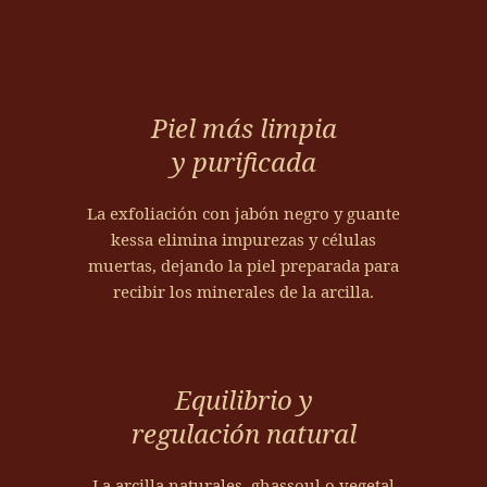
c
o
n
r
u
s
a
p
l
e
r
r
m
l
c
i
i
j
i
Piel más limpia
v
n
a
l
a
y purificada
a
b
l
d
e
ó
a
a
La exfoliación con jabón negro y guante
n
n
g
p
kessa elimina impurezas y células
n
n
h
a
muertas, dejando la piel preparada para
u
e
a
r
recibir los minerales de la arcilla.
e
g
s
a
s
r
s
f
t
o
o
a
r
y
u
v
Equilibrio y
a
d
l
o
s
e
regulación natural
,
r
a
j
n
e
l
a
a
La arcilla naturales, ghassoul o vegetal