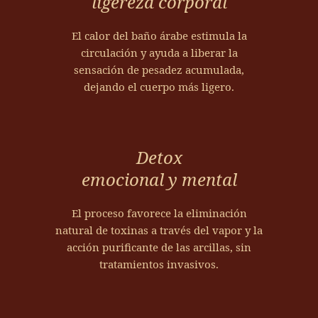
ligereza corporal
a
s
a
e
r
y
,
l
c
El calor del baño árabe estimula la
p
u
v
i
circulación y ayuda a liberar la
r
n
a
l
sensación de pesadez acumulada,
e
e
p
l
dejando el cuerpo más ligero.
p
s
o
a
a
p
r
v
r
a
m
e
a
c
a
Detox
g
r
i
n
e
emocional y mental
l
o
t
t
a
d
i
a
p
El proceso favorece la eliminación
i
e
l
i
natural de toxinas a través del vapor y la
s
n
c
e
acción purificante de las arcillas, sin
e
e
i
l
tratamientos invasivos.
ñ
l
d
p
a
a
a
a
d
p
r
r