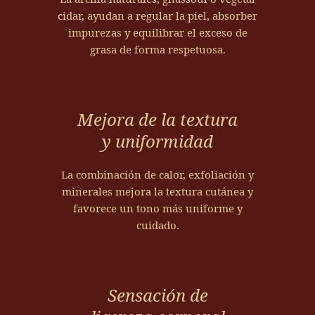
c
a
m
t
cidar, ayudan a regular la piel, absorber
e
d
o
u
impurezas y equilibrar el exceso de
r
e
s
r
grasa de forma respetuosa.
l
r
q
a
a
e
u
l
a
l
e
d
p
a
a
e
Mejora de la textura
e
j
c
M
r
y uniformidad
a
t
a
t
c
ú
r
u
La combinación de calor, exfoliación y
i
e
r
r
minerales mejora la textura cutánea y
ó
m
u
a
favorece un tono más uniforme y
n
i
e
d
cuidado.
p
e
c
e
r
n
o
p
i
t
s
o
v
r
,
r
Sensación de
a
a
o
o
d
s