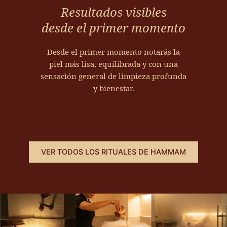
o
i
,
Resultados visibles
a
c
e
s
l
desde el primer momento
o
l
e
a
n
r
g
e
d
Desde el primer momento notarás la
e
ú
x
i
piel más lisa, equilibrada y con una
c
n
f
s
sensación general de limpieza profunda
e
l
o
t
y bienestar.
p
a
l
i
t
s
i
n
i
n
a
t
v
e
c
a
a
c
i
s
.
e
VER TODOS LOS RITUALES DE HAMMAM
ó
a
P
s
n
g
o
i
.
u
s
d
a
t
a
L
s
e
d
o
f
r
e