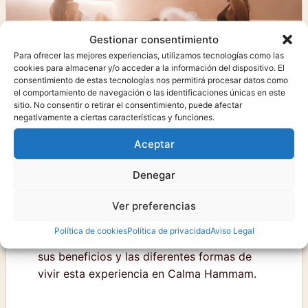
Gestionar consentimiento
Para ofrecer las mejores experiencias, utilizamos tecnologías como las
cookies para almacenar y/o acceder a la información del dispositivo. El
consentimiento de estas tecnologías nos permitirá procesar datos como
el comportamiento de navegación o las identificaciones únicas en este
sitio. No consentir o retirar el consentimiento, puede afectar
HAMMAM
Qué es un baño turco y cuáles
negativamente a ciertas características y funciones.
son sus beneficios para cuerpo y
Aceptar
mente
Denegar
Mucho más que una sesión de vapor, el
hammam es un ritual de bienestar que invita
Ver preferencias
a detenerse, cuidar la piel y recuperar el
Política de cookies
Política de privacidad
Aviso Legal
equilibrio entre cuerpo y mente. Descubre
sus beneficios y las diferentes formas de
vivir esta experiencia en Calma Hammam.