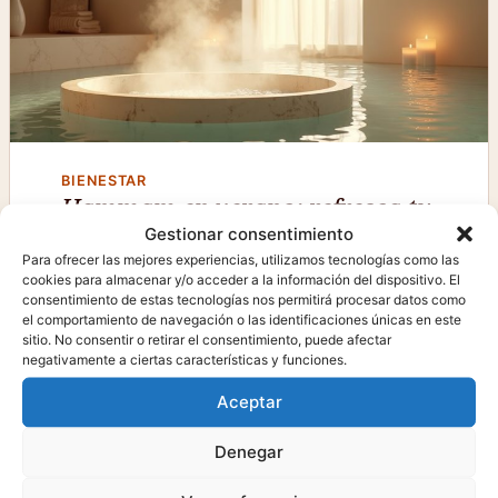
BIENESTAR
Hammam en verano: refresca tu
cuerpo y libera la pesadez del
Gestionar consentimiento
calor
Para ofrecer las mejores experiencias, utilizamos tecnologías como las
cookies para almacenar y/o acceder a la información del dispositivo. El
consentimiento de estas tecnologías nos permitirá procesar datos como
Vivir un ritual de vapor en verano es una de
el comportamiento de navegación o las identificaciones únicas en este
las experiencias más revitalizantes: vapor
sitio. No consentir o retirar el consentimiento, puede afectar
negativamente a ciertas características y funciones.
húmedo, eucalipto, exfoliación y contraste
con agua fría para sentir el cuerpo ligero.
Aceptar
Denegar